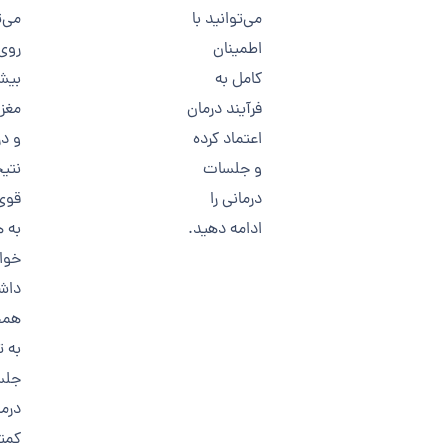
می‌توانید با
می‌ت
اطمینان
روی
کامل به
بیشت
فرآیند درمان
مغز 
اعتماد کرده
و در
و جلسات
نتی
درمانی را
قوی‌
ادامه دهید.
به ه
خوا
داش
همچ
به ت
جلس
درما
کمتر