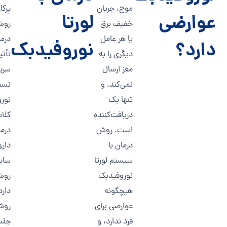
موج، جریان
پرکا
عوارضی
لورتا
خفیف برق
رو
یا هر عامل
درما
دارد؟
نوروفیدبک
دیگری را به
تأثی
مغز ارسال
سریع
نمی‌کند، و
نسب
تنها یک
نور
دریافت‌کننده
کلا
است. روش
درم
درمان با
دارو
سیستم لورتا
سایر
نوروفیدبک
روش
هیچگونه
دارد
عوارضی برای
روش
فرد ندارد، و
جلس