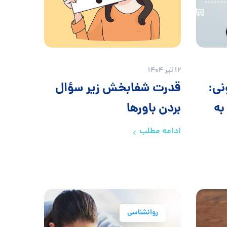
12 تیر 1404
نی:
قدرت شفابخش زیر سؤال
به
بردن باورها
ادامه مطلب
روانشناسی