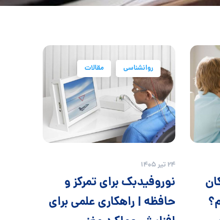
روانشناسی
مقالات
24 تیر 1405
کان
نوروفیدبک برای تمرکز و
م؟
حافظه | راهکاری علمی برای