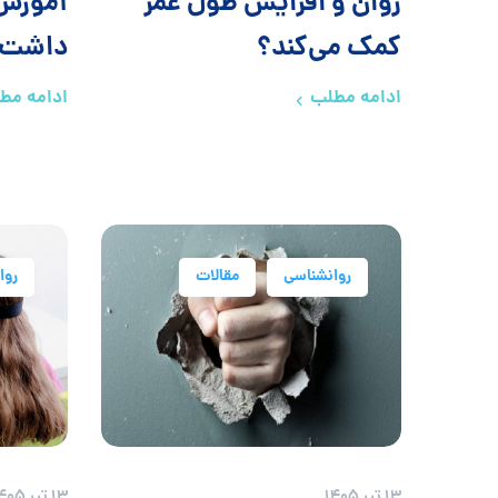
روان و افزایش طول عمر
آموزش 
کمک می‌کند؟
داشت؟
ادامه مطلب
ادامه مط
روانشناسی
مقالات
روا
13 تیر 1405
13 تیر 1405