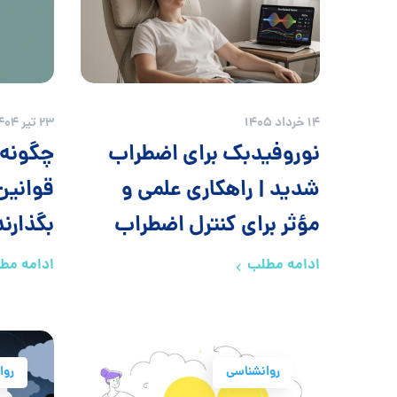
14 خرداد 1405
23 تیر 1404
نوروفیدبک برای اضطراب
چگونه 
شدید | راهکاری علمی و
قوانین 
مؤثر برای کنترل اضطراب
بگذارن
ادامه مطلب
ادامه مط
روانشناسی
روا