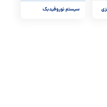
زی
سیستم نوروفیدبک