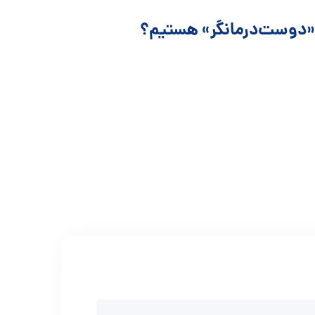
ک «دوست‌درمانگر» هستیم؟