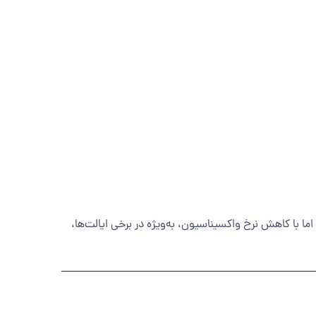
یکا تقریباً از بین رفت. اما با کاهش نرخ واکسیناسیون، به‌ویژه در برخی ایالت‌ها،