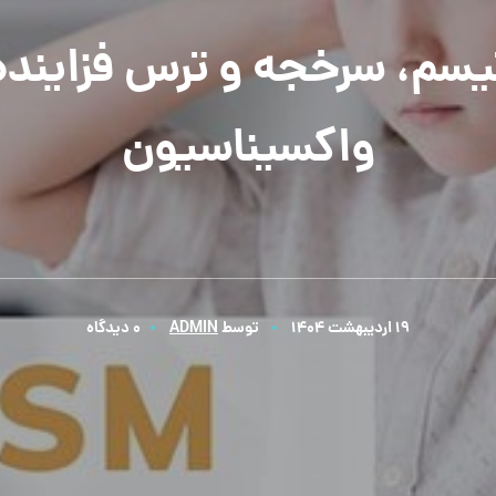
یسم، سرخجه و ترس فزاینده 
واکسیناسیون
19 اردیبهشت 1404
توسط
ADMIN
0 دیدگاه