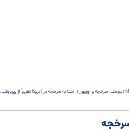
در دهه‌های گذشته، با برنامه‌های گسترده واکسیناسیون MMR (سرخک، سرخجه و اوریون)، ابتلا به سرخجه در آمر
سرخجه