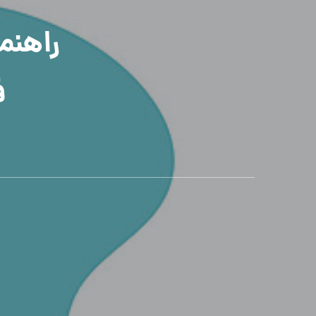
راهنم
ف