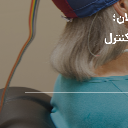
زرگسالان؛
نترل