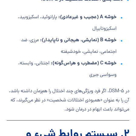
خوشه A (عجیب و غیرعادی):
پارانوئید، اسکیزویید،
اسکیزوتایپال
خوشه B (نمایشی، هیجانی و ناپایدار):
مرزی، ضد
اجتماعی، نمایشی، خودشیفته
خوشه C (مضطرب و هراس‌گونه):
اجتنابی، وابسته،
وسواسی جبری
در DSM-5، اگر فرد ویژگی‌های چند اختلال را هم‌زمان داشته باشد،
آن را به عنوان «همبودی اختلالات شخصیت» در نظر می‌گیرند، که
می‌تواند باعث ابهام در درمان شود.
۲. سیستم روابط شیء و