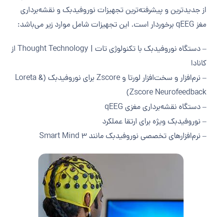
از جدیدترین و پیشرفته‌ترین تجهیزات نوروفیدبک و نقشه‌برداری
مغز qEEG برخوردار است. این تجهیزات شامل موارد زیر می‌باشد:
– دستگاه نوروفیدبک با تکنولوژی تات | Thought Technology از
کانادا
– نرم‌افزار و سخت‌افزار لورتا و Zscore برای نوروفیدبک (Loreta &
Zscore Neurofeedback)
– دستگاه نقشه‌برداری مغزی qEEG
– نوروفیدبک ویژه برای ارتقا عملکرد
– نرم‌افزارهای تخصصی نوروفیدبک مانند Smart Mind 3